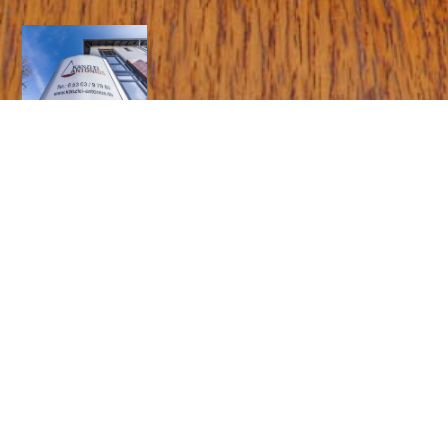
Kanzlei Antonius
Recht haben. Recht bekommen
Leistungen
Wir sorgen dafür, daß Recht haben und Recht bekommen
wieder zusammenfinden!
Grundlage unserer Tätigkeit ist die qualifizierte Rechtsberatung,
die Ihnen schon zur frühzeitigen Klärung von rechtlichen Frage
zur Verfügung steht. Denn nur wer seine Rechte kennt, kann
die richtigen Entscheidungen treffen und dadurch Probleme